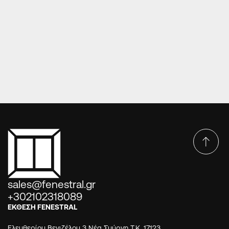
ΠΌΡΤΕΣ EUROPA PRESS PANELS
Πόρτες Europa Press Panels DP-44-3630
sales@fenestral.gr
+302102318089
ΕΚΘΕΣΗ FENESTRAL
Ελευθερίου Βενιζέλου 3 Νέα Σμύρνη Τ.Κ. 17123