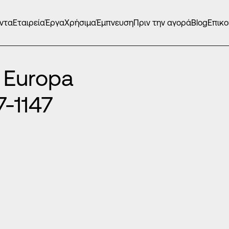
ντα
Εταιρεία
Έργα
Χρήσιμα
Έμπνευση
Πριν την αγορά
Blog
Επικο
 Europa
-1147