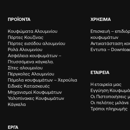
ΠΡΟΪΟΝΤΑ
ΧΡΗΣΙΜΑ
Κουφώματα Αλουμινίου
Eπισκευή – επιδι
Πόρτες Κουζίνας
κουφωμάτων
Πόρτες εισόδου αλουμινίου
Αντικατάσταση κ
Ρολά Αλουμινίου
Εντυπα – Downloa
Ασφάλεια κουφωμάτων –
Πτυσσόμενα κάγκελα.
Σίτες αλουμινίου
ΕΤΑΙΡΕΙΑ
Πέργκολες Αλουμινίου
Πόμολα κουφωμάτων – Χερούλια
Η εταιρεία μας
Ειδικές Κατασκευές
Εγγύηση Κουφω
Μηχανισμοί Κουφωμάτων
Οι Πιστοποιήσεις 
Υαλοπίνακες Κουφωμάτων
Οι πελάτες μιλάνε
Κάγκελα
Τρόποι πληρωμής
ΈΡΓΑ