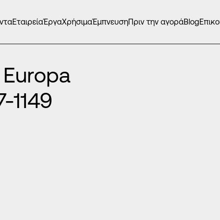
ντα
Εταιρεία
Έργα
Χρήσιμα
Έμπνευση
Πριν την αγορά
Blog
Επικο
 Europa
7-1149