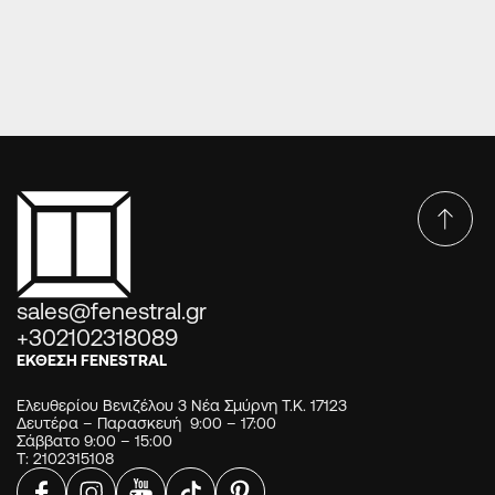
Πόρτες Europa Optimum series DP-44-4690
sales@fenestral.gr
+302102318089
ΕΚΘΕΣΗ FENESTRAL
Ελευθερίου Βενιζέλου 3 Νέα Σμύρνη Τ.Κ. 17123
Δευτέρα – Παρασκευή 9:00 – 17:00
Σάββατο 9:00 – 15:00
Τ: 2102315108