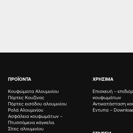
Europa EDS 60 Hybrid
57-1641
ΠΡΟΪΟΝΤΑ
ΧΡΗΣΙΜΑ
Κουφώματα Αλουμινίου
Eπισκευή – επιδι
Πόρτες Κουζίνας
κουφωμάτων
Πόρτες εισόδου αλουμινίου
Αντικατάσταση κ
Ρολά Αλουμινίου
Εντυπα – Downloa
Ασφάλεια κουφωμάτων –
Πτυσσόμενα κάγκελα.
Σίτες αλουμινίου