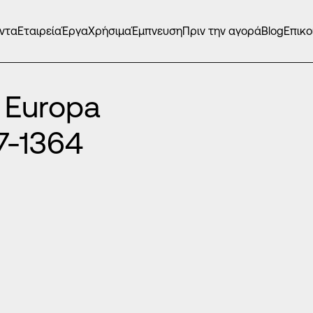
ντα
Εταιρεία
Έργα
Χρήσιμα
Έμπνευση
Πριν την αγορά
Blog
Επικο
 Europa
7-1364