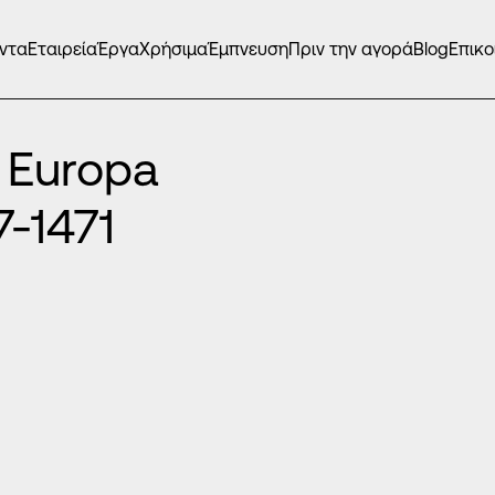
ντα
Εταιρεία
Έργα
Χρήσιμα
Έμπνευση
Πριν την αγορά
Blog
Επικο
 Europa
-1471