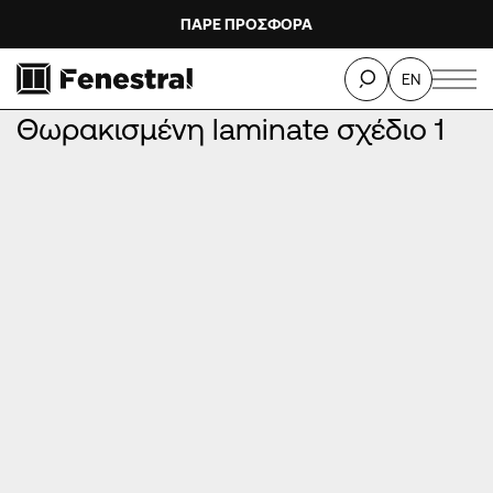
ΠΑΡΕ ΠΡΟΣΦΟΡΑ
ΑΡΧΙΚΉ
/
ΠΡΟΪΌΝΤΑ
/
ΠΌΡΤΕΣ ΕΙΣΌΔΟΥ ΑΛΟΥΜΙΝΊΟΥ
/
EN
ΘΩΡΑΚΙΣΜΈΝΕΣ ΠΌΡΤΕΣ
/
Θωρακισμένη laminate σχέδιο 1
Θωρακισμένη laminate σχέδιο 1