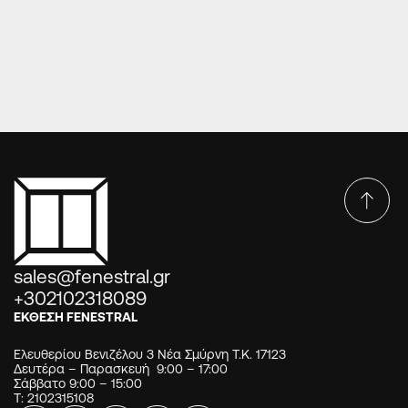
ανοιγόμενα κουφώματα
Στα κεντρικά λάστιχα των ανοιγόμενων κουφωμάτων...
sales@fenestral.gr
+302102318089
ΕΚΘΕΣΗ FENESTRAL
Ελευθερίου Βενιζέλου 3 Νέα Σμύρνη Τ.Κ. 17123
Δευτέρα – Παρασκευή 9:00 – 17:00
Σάββατο 9:00 – 15:00
Τ: 2102315108