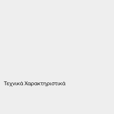
τζάμια πάχους 19-22mm
Χρήση πολυαμιδίων θερμομόπνωσης 24 – 27
mm
Στα κουφώματα τύπου γκιλοτίνα τα τζάμια
σταθεροποιούνται σε οποιαδήποτε θέση
Δυνατότητα τοποθέτησης χωρισμάτων στα
φύλλα (κάθετα και οριζόντια).
Κίνηση των τζαμιών (πάνω-κάτω) με τη χρήση
των ειδικών υδραυλικών ελατηρίων TORSO
Τεχνικά Χαρακτηριστικά