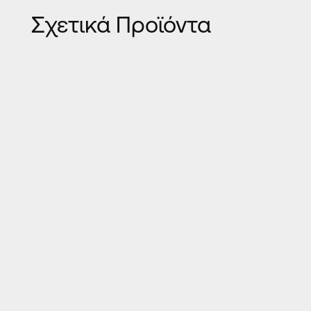
Σχετικά Προϊόντα
ΕΝΕΡΓΕΙ
ΚΟΥΦΏΜΑΤΑ ΑΛΟΥΜΙΝΊΟΥ
ΑΝΑΣΗΚΏΜΕΝ
EUROPA 2500
ESS 47 