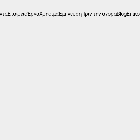
ντα
Εταιρεία
Έργα
Χρήσιμα
Έμπνευση
Πριν την αγορά
Blog
Επικο
ΙΌΛΕΣ - ΑΝΑΣΥΡΌΜΕΝΑ
/