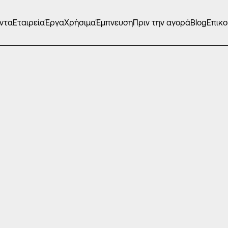
ντα
Εταιρεία
Έργα
Χρήσιμα
Έμπνευση
Πριν την αγορά
Blog
Επικο
ΜΕΝΑ ΚΟΥΦΏΜΑΤΑ
/