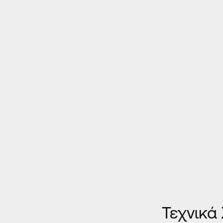
Κατασκευ
Η κλασική
Ομαλή κύλ
Δυνατότη
Δυνατότη
στο κάτω 
Στις χωνε
ασφάλεια.
Διατίθετα
Τεχνικά