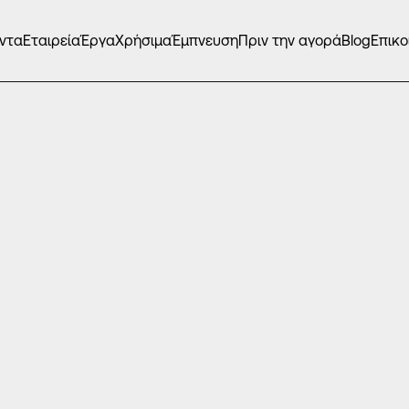
ντα
Εταιρεία
Έργα
Χρήσιμα
Έμπνευση
Πριν την αγορά
Blog
Επικο
ΝΑ ΚΟΥΦΏΜΑΤΑ
/
ESS 2000