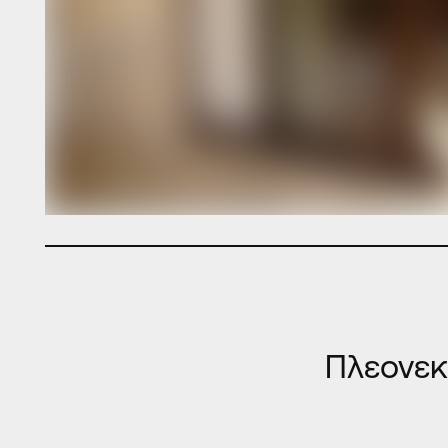
Πλεονε