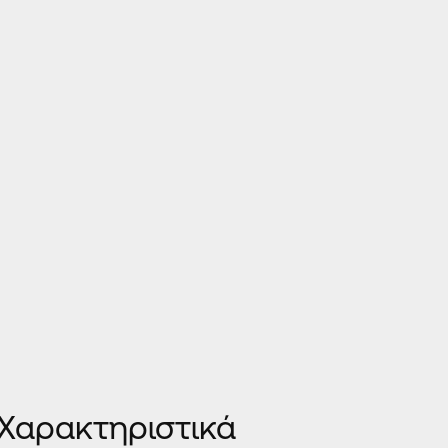
ή κουφωμάτων σε πολλές διαστάσεις
 διαχρονική και ευπώλητη επιλογή των
κουφωμάτων
ιση σε Inox οδηγούς για πολύχρονη χρήση χωρίς 
τα τοποθέτησης
περιμετρικής στεγάνωσης
για α
τα τοποθέτησης
κάλυψης οδηγών
για αποφυγή υψ
μέρος και την πιθανότητα ατυχημάτων.
υτές μπαλκονόπορτες τοποθετούνται
μηχανισμοί 
ε
ίσια γραμμή και
οβάλ γραμμή με
ι σε δύο τύπους:
 Χαρακτηριστικά