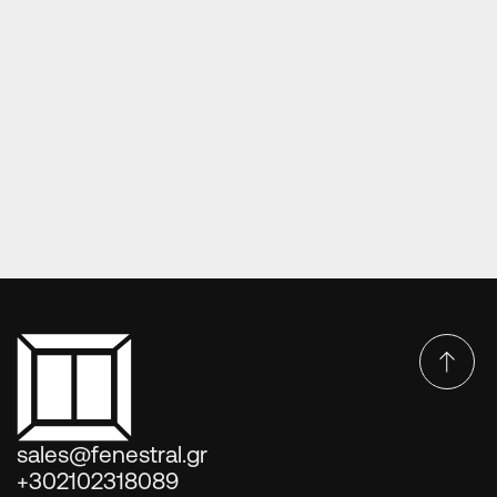
ΠΌΜΟΛΑ ΚΟΥΦΩΜΆΤΩΝ – ΧΕΡΟΎΛΙΑ
Χερούλι – πόμολο κουφωμάτων Νο 14
sales@fenestral.gr
+302102318089