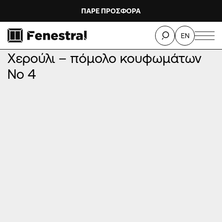
ΠΑΡΕ ΠΡΟΣΦΟΡΑ
ΑΡΧΙΚΉ
/
ΠΡΟΪΌΝΤΑ
/
ΠΌΜΟΛΑ ΚΟΥΦΩΜΆΤΩΝ – ΧΕΡΟΎΛΙΑ
/
EN
Χερούλι – πόμολο κουφωμάτων Νο 4
Χερούλι – πόμολο κουφωμάτων
Νο 4