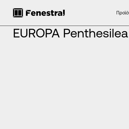
Προϊό
ΑΡΧΙΚΉ
/
ΠΡΟΪΌΝΤΑ
/
ΠΌΜΟΛΑ ΚΟΥΦΩΜΆΤΩΝ – ΧΕΡΟΎΛΙ
EUROPA Penthesilea
τέσσερα (4) χρώματα
τρείς (3) διαστ