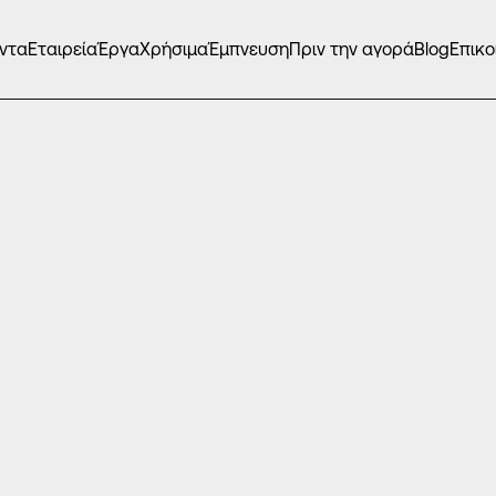
ντα
Εταιρεία
Έργα
Χρήσιμα
Έμπνευση
Πριν την αγορά
Blog
Επικο
Α
/
EUROPA Penthesilea
άσεις