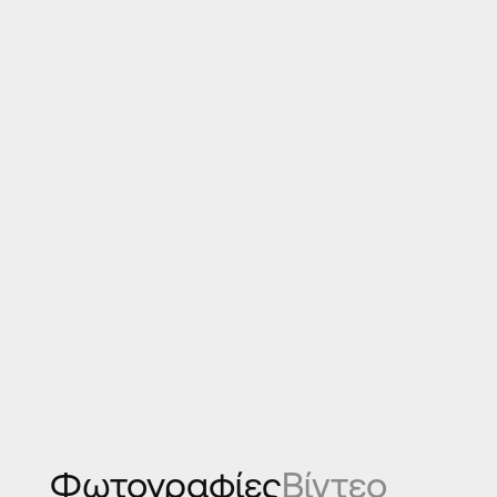
17cm, 21 c
Φωτογραφίες
Βίντεο