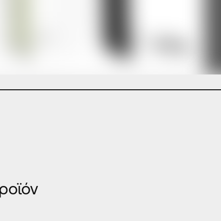
ροϊόν