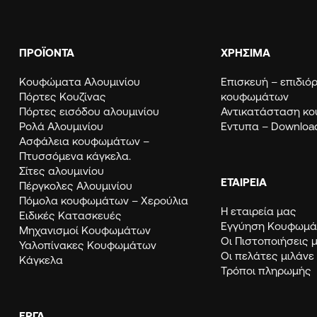
ΠΡΟΪΟΝΤΑ
ΧΡΗΣΙΜΑ
Κουφώματα Αλουμινίου
Eπισκευή – επιδι
Πόρτες Κουζίνας
κουφωμάτων
Πόρτες εισόδου αλουμινίου
Αντικατάσταση κ
Ρολά Αλουμινίου
Εντυπα – Downloa
Ασφάλεια κουφωμάτων –
Πτυσσόμενα κάγκελα.
Σίτες αλουμινίου
ΕΤΑΙΡΕΙΑ
Πέργκολες Αλουμινίου
Πόμολα κουφωμάτων – Χερούλια
Η εταιρεία μας
Ειδικές Κατασκευές
Εγγύηση Κουφω
Μηχανισμοί Κουφωμάτων
Οι Πιστοποιήσεις 
Υαλοπίνακες Κουφωμάτων
Οι πελάτες μιλάνε
Κάγκελα
Τρόποι πληρωμής
ΈΡΓΑ