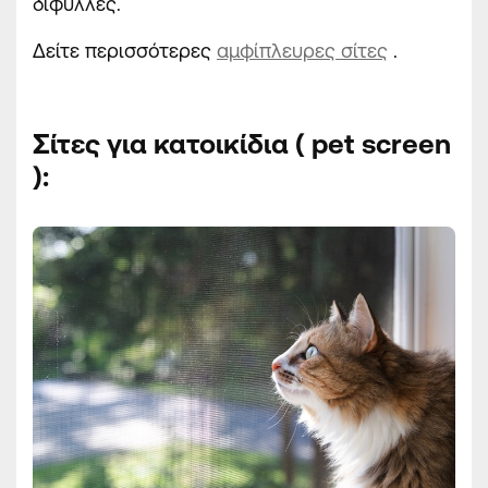
δίφυλλες.
Δείτε περισσότερες
αμφίπλευρες σίτες
.
Σίτες για κατοικίδια (
pet
screen
):