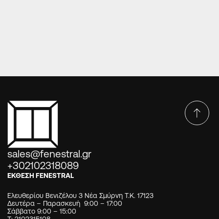
– κουζινόπορτες
Στις πόρτες εισόδου και στις κουζινόπορτες
τοποθετούνται τριπλές...
sales@fenestral.gr
+302102318089
ΕΚΘΕΣΗ FENESTRAL
Ελευθερίου Βενιζέλου 3 Νέα Σμύρνη Τ.Κ. 17123
Δευτέρα – Παρασκευή 9:00 – 17:00
Σάββατο 9:00 – 15:00
Τ: 2102315108